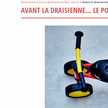
Draisienne
>
Actus draisienne
>
Non classé
>
Avant la draisienne
AVANT LA DRAISIENNE… LE PO