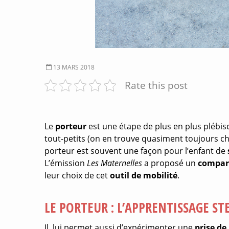
13 MARS 2018
Rate this post
Le
porteur
est une étape de plus en plus plébisci
tout-petits (on en trouve quasiment toujours che
porteur est souvent une façon pour l’enfant de
L’émission
Les Maternelles
a proposé un
compara
leur choix de cet
outil de mobilité
.
LE PORTEUR : L’APPRENTISSAGE ST
Il lui permet aussi d’expérimenter une
prise de