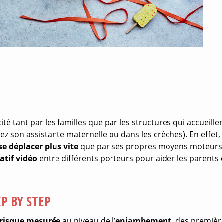
té tant par les familles que par les structures qui accueillen
z son assistante maternelle ou dans les crèches). En effet, 
se déplacer plus vite
que par ses propres moyens moteurs
tif vidéo
entre différents porteurs pour aider les parents
EP BY STEP
 risque mesurée
au niveau de l’
enjambement
, des premièr